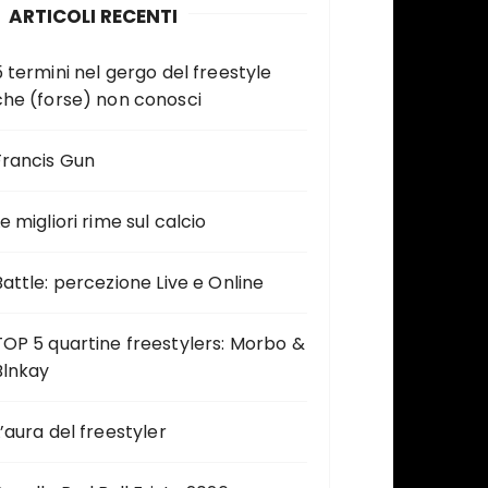
ARTICOLI RECENTI
5 termini nel gergo del freestyle
che (forse) non conosci
Francis Gun
e migliori rime sul calcio
Battle: percezione Live e Online
TOP 5 quartine freestylers: Morbo &
Blnkay
L’aura del freestyler