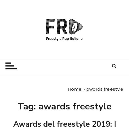
S
a
l
t
a
a
l
c
Freestyle Rap Italiano
Il sito principale sulla disciplina
o
n
t
e
Home
awards freestyle
n
u
Tag:
awards freestyle
t
o
Awards del freestyle 2019: I