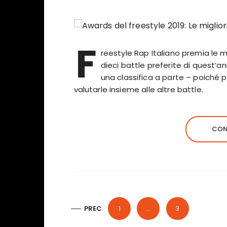
F
reestyle Rap Italiano premia le mi
dieci battle preferite di quest’a
una classifica a parte – poiché pe
valutarle insieme alle altre battle.
CON
P
PREC
1
…
3
a