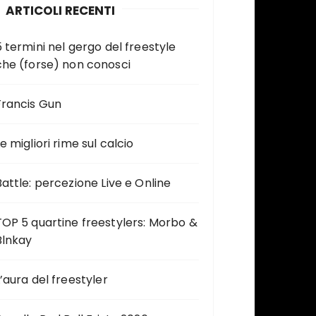
ARTICOLI RECENTI
5 termini nel gergo del freestyle
che (forse) non conosci
Francis Gun
e migliori rime sul calcio
Battle: percezione Live e Online
TOP 5 quartine freestylers: Morbo &
Blnkay
L’aura del freestyler