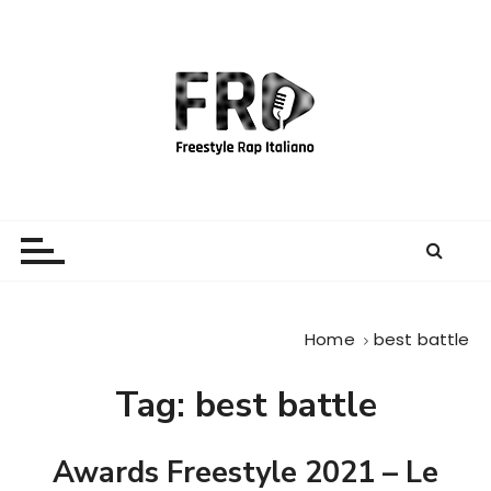
S
a
l
t
a
a
l
c
Freestyle Rap Italiano
Il sito principale sulla disciplina
o
n
t
e
Home
best battle
n
u
Tag:
best battle
t
o
Awards Freestyle 2021 – Le