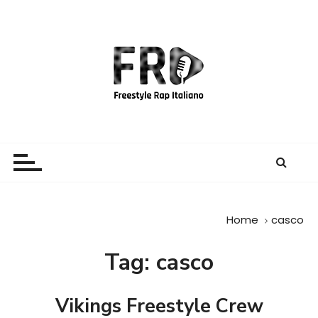
S
a
l
t
a
a
l
c
Freestyle Rap Italiano
Il sito principale sulla disciplina
o
n
t
e
Home
casco
n
u
Tag:
casco
t
o
Vikings Freestyle Crew