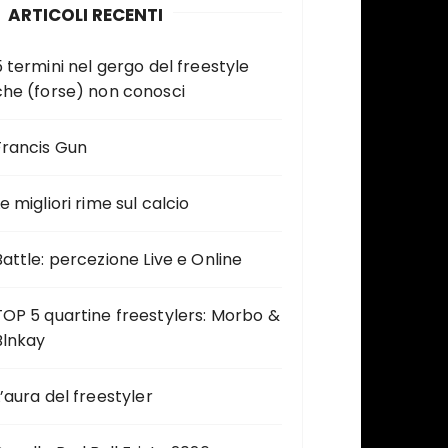
ARTICOLI RECENTI
5 termini nel gergo del freestyle
che (forse) non conosci
Francis Gun
e migliori rime sul calcio
Battle: percezione Live e Online
TOP 5 quartine freestylers: Morbo &
Blnkay
L’aura del freestyler