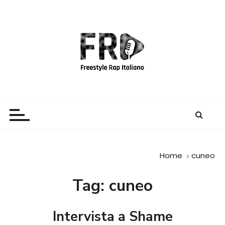
S
a
l
t
a
a
l
c
Freestyle Rap Italiano
Il sito principale sulla disciplina
o
n
t
e
Home
cuneo
n
u
Tag:
cuneo
t
o
Intervista a Shame