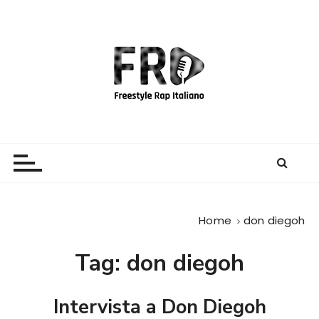
S
a
l
t
a
a
l
c
Freestyle Rap Italiano
Il sito principale sulla disciplina
o
n
t
e
Home
don diegoh
n
u
Tag:
don diegoh
t
o
Intervista a Don Diegoh