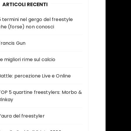
ARTICOLI RECENTI
5 termini nel gergo del freestyle
che (forse) non conosci
Francis Gun
e migliori rime sul calcio
Battle: percezione Live e Online
TOP 5 quartine freestylers: Morbo &
Blnkay
L’aura del freestyler