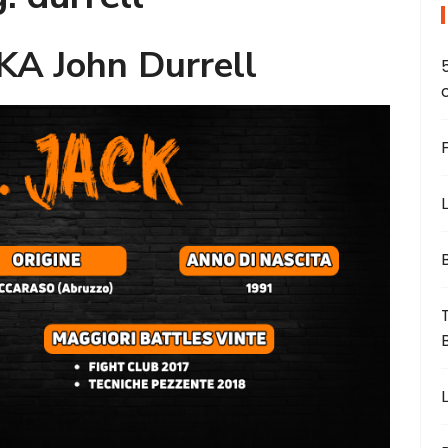
AKA John Durrell
L