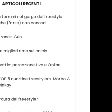
ARTICOLI RECENTI
5 termini nel gergo del freestyle
che (forse) non conosci
Francis Gun
e migliori rime sul calcio
Battle: percezione Live e Online
TOP 5 quartine freestylers: Morbo &
Blnkay
L’aura del freestyler