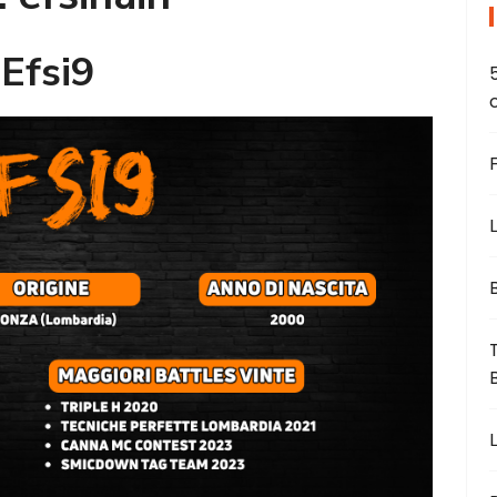
Efsi9
L