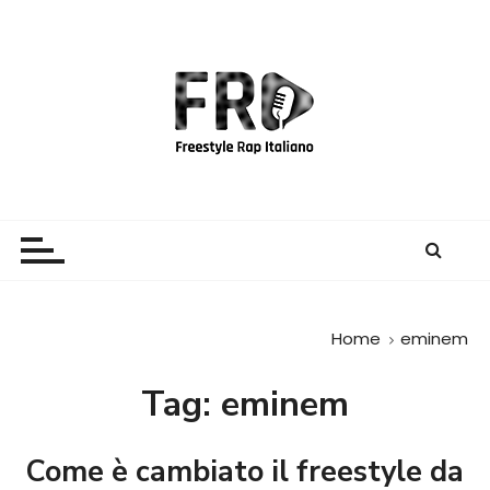
S
a
l
t
a
a
l
c
Freestyle Rap Italiano
Il sito principale sulla disciplina
o
n
t
e
Home
eminem
n
u
Tag:
eminem
t
o
Come è cambiato il freestyle da