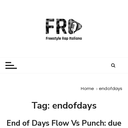
S
a
l
t
a
a
l
c
Freestyle Rap Italiano
Il sito principale sulla disciplina
o
n
t
e
Home
endofdays
n
u
Tag:
endofdays
t
o
End of Days Flow Vs Punch: due