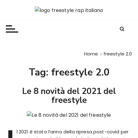
S
a
Freestyle Rap Italiano
Il sito principale sulla disciplina
l
t
a
a
l
Home
freestyle 2.0
c
o
Tag:
freestyle 2.0
n
t
e
Le 8 novità del 2021 del
n
freestyle
u
t
o
l 2021 è stato l’anno della ripresa post-covid per