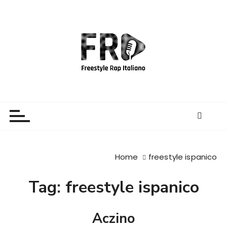
S
a
l
t
a
a
l
c
Freestyle Rap Italiano
Il sito principale sulla disciplina
o
n
t
e
Home
freestyle ispanico
n
u
Tag:
freestyle ispanico
t
o
Aczino