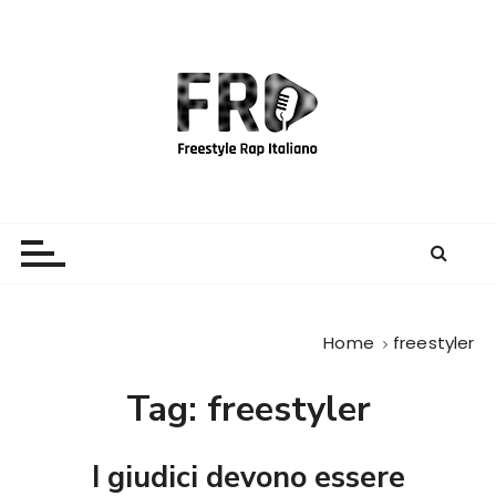
S
a
l
t
a
a
l
c
Freestyle Rap Italiano
Il sito principale sulla disciplina
o
n
t
e
Home
freestyler
n
u
Tag:
freestyler
t
o
I giudici devono essere