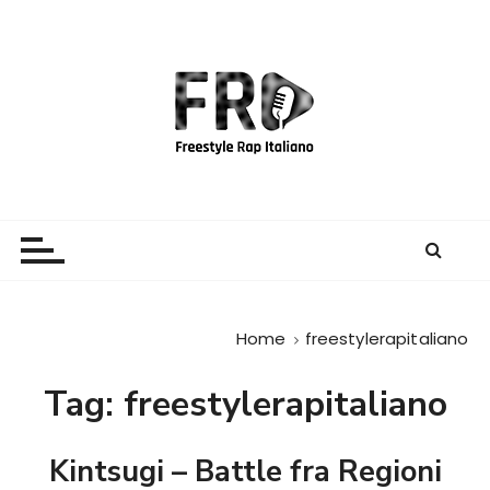
S
a
l
t
a
a
l
c
Freestyle Rap Italiano
Il sito principale sulla disciplina
o
n
t
e
Home
freestylerapitaliano
n
u
Tag:
freestylerapitaliano
t
o
Kintsugi – Battle fra Regioni