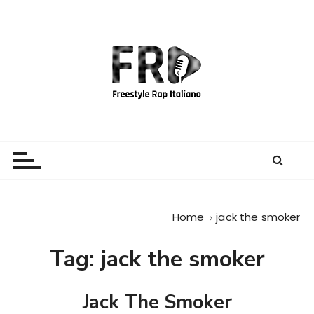
S
a
l
t
a
a
l
c
Freestyle Rap Italiano
Il sito principale sulla disciplina
o
n
t
e
Home
jack the smoker
n
u
Tag:
jack the smoker
t
o
Jack The Smoker