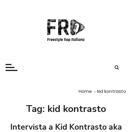
S
a
l
t
a
a
l
c
Freestyle Rap Italiano
Il sito principale sulla disciplina
o
n
t
e
Home
kid kontrasto
n
u
Tag:
kid kontrasto
t
o
Intervista a Kid Kontrasto aka