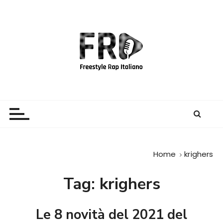
S
a
l
t
a
a
l
c
Freestyle Rap Italiano
Il sito principale sulla disciplina
o
n
t
e
Home
krighers
n
u
Tag:
krighers
t
o
Le 8 novità del 2021 del