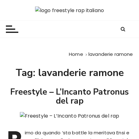
S
a
Freestyle Rap Italiano
Il sito principale sulla disciplina
l
t
a
a
l
Home
lavanderie ramone
c
o
Tag:
lavanderie ramone
n
t
e
Freestyle – L’Incanto Patronus
n
del rap
u
t
o
imo da quando ‘sta battle la meritava Ensi e