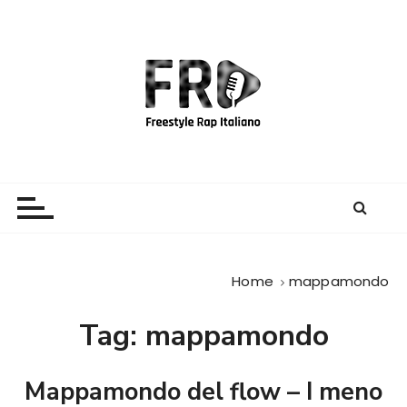
S
a
l
t
a
a
l
c
Freestyle Rap Italiano
Il sito principale sulla disciplina
o
n
t
e
Home
mappamondo
n
u
Tag:
mappamondo
t
o
Mappamondo del flow – I meno