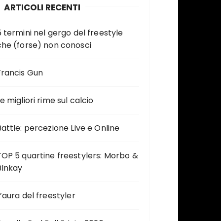
ARTICOLI RECENTI
5 termini nel gergo del freestyle
che (forse) non conosci
Francis Gun
e migliori rime sul calcio
Battle: percezione Live e Online
TOP 5 quartine freestylers: Morbo &
Blnkay
L’aura del freestyler