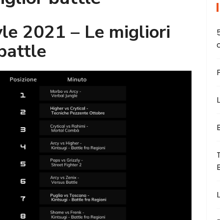
le 2021 – Le migliori
battle
L