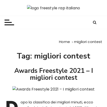
S
a
Freestyle Rap Italiano
Il sito principale sulla disciplina
l
t
a
a
l
Home
migliori contest
c
o
Tag:
migliori contest
n
t
e
Awards Freestyle 2021 – I
n
migliori contest
u
t
o
opo la classifica dei migliori minuti, ecco