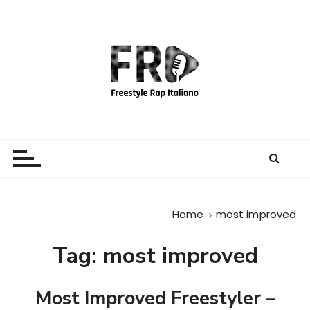
S
a
l
t
a
a
l
c
Freestyle Rap Italiano
Il sito principale sulla disciplina
o
n
t
e
Home
most improved
n
u
Tag:
most improved
t
o
Most Improved Freestyler –