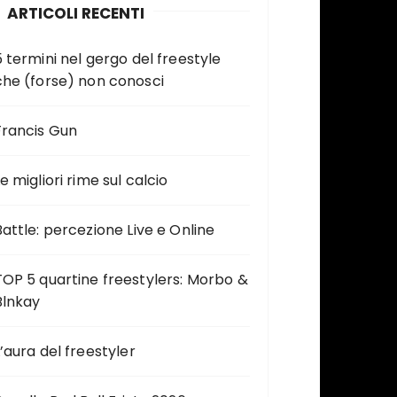
ARTICOLI RECENTI
5 termini nel gergo del freestyle
che (forse) non conosci
Francis Gun
e migliori rime sul calcio
Battle: percezione Live e Online
TOP 5 quartine freestylers: Morbo &
Blnkay
L’aura del freestyler