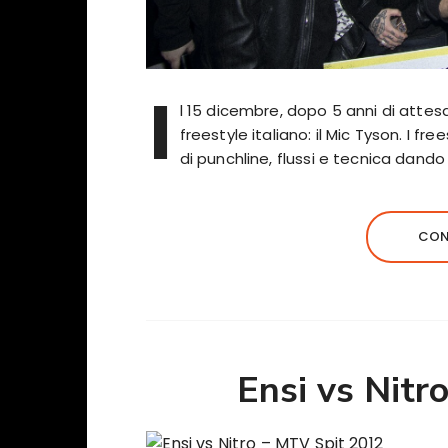
I
l 15 dicembre, dopo 5 anni di atte
freestyle italiano: il Mic Tyson. I f
di punchline, flussi e tecnica dando
CON
Ensi vs Nitr