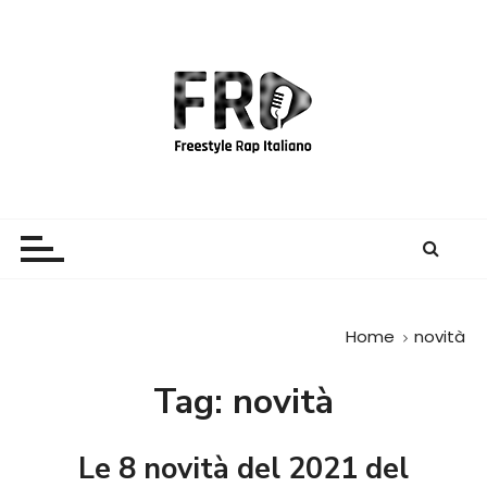
S
a
l
t
a
a
l
c
Freestyle Rap Italiano
Il sito principale sulla disciplina
o
n
t
e
Home
novità
n
u
Tag:
novità
t
o
Le 8 novità del 2021 del