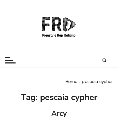
S
a
l
t
a
a
l
c
Freestyle Rap Italiano
Il sito principale sulla disciplina
o
n
t
e
Home
pescaia cypher
n
u
Tag:
pescaia cypher
t
o
Arcy