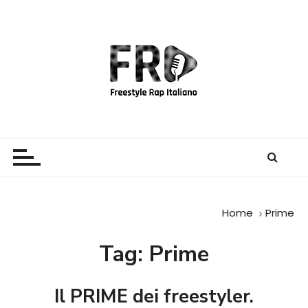
S
a
l
t
a
a
l
c
Freestyle Rap Italiano
Il sito principale sulla disciplina
o
n
t
e
Home
Prime
n
u
Tag:
Prime
t
o
Il PRIME dei freestyler.