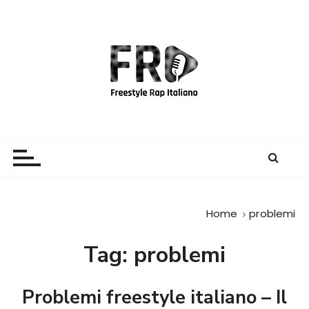
S
a
l
t
a
a
l
c
Freestyle Rap Italiano
Il sito principale sulla disciplina
o
n
t
e
Home
problemi
n
u
Tag:
problemi
t
o
Problemi freestyle italiano – Il