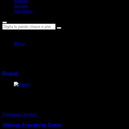
Pagelle
Awards
Chi siamo
Cerca:
Home
roger
Tag:
roger
Roger
Il peso massimo lombardo targato Viking Freestyle Crew. Roger, da
Como, è da quasi 10 anni una presenza fissa nelle battle del nord
Italia, sia come freestyler che come giudice. Come già citato…
Continua a leggere
Vikings Freestyle Crew