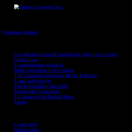
Tutto quello che c’è da sapere sulla Vikings Freestyle Crew: come
nasce, con quali obiettivi e chi sono i freestyler che ne fanno parte
Continua a leggere
Articoli recenti
5 termini nel gergo del freestyle che (forse) non conosci
Francis Gun
Le migliori rime sul calcio
Battle: percezione Live e Online
TOP 5 quartine freestylers: Morbo & Blnkay
L’aura del freestyler
Pagelle Red Bull Frista 2026
Pagelle Mic Tyson 2025
I 16 freestyler del Redbull Frista
Skietto
Archivi
Luglio 2026
Giugno 2026