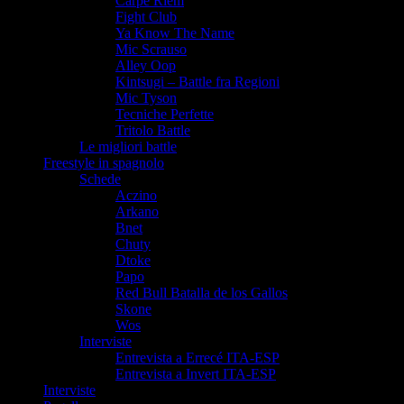
Carpe Riem
Fight Club
Ya Know The Name
Mic Scrauso
Alley Oop
Kintsugi – Battle fra Regioni
Mic Tyson
Tecniche Perfette
Tritolo Battle
Le migliori battle
Freestyle in spagnolo
Schede
Aczino
Arkano
Bnet
Chuty
Dtoke
Papo
Red Bull Batalla de los Gallos
Skone
Wos
Interviste
Entrevista a Errecé ITA-ESP
Entrevista a Invert ITA-ESP
Interviste