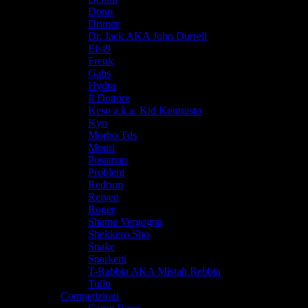
Dono
Drimer
Dr. Jack AKA John Durrell
Efsi9
Frenk
Gabs
Hydra
Il Dottore
Keso a.k.a. Kid Kontrasto
Kyn
Morbo Tds
Mouri
Posaman
Problem
Redrum
Reiven
Roger
Shame Vergogna
Shekkero Sho
Snake
Sparketti
T-Rabbia AKA Mistah Rebbia
Tullo
Competizioni