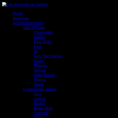
Salta
Freestyle Rap Italiano
al
Il sito principale sulla disciplina
Home
contenuto
Instagram
Schede Freestylers
Hall of Fame
Clementino
Danno
Emis Killa
Ensi
Ira
Jack The Smoker
Kiave
Moreno
Nerone
Nitro Wilson
Noema
Shade
Generazione attuale
Arcy
Astyce
Blnkay
Bruno Bug
Chiasmo
Debbit