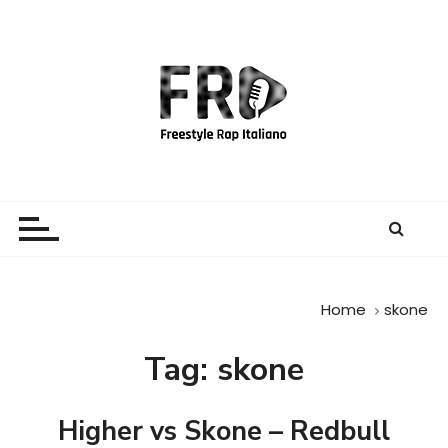
S
a
l
t
a
a
l
c
Freestyle Rap Italiano
Il sito principale sulla disciplina
o
n
t
e
Home
skone
n
u
Tag:
skone
t
o
Higher vs Skone – Redbull