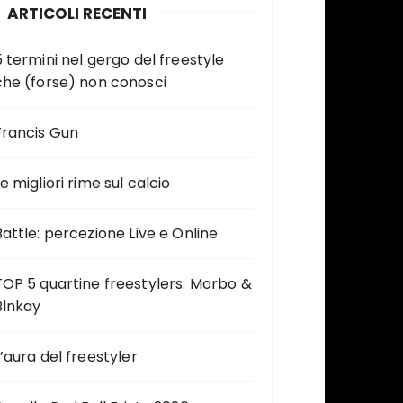
ARTICOLI RECENTI
5 termini nel gergo del freestyle
che (forse) non conosci
Francis Gun
e migliori rime sul calcio
Battle: percezione Live e Online
TOP 5 quartine freestylers: Morbo &
Blnkay
L’aura del freestyler