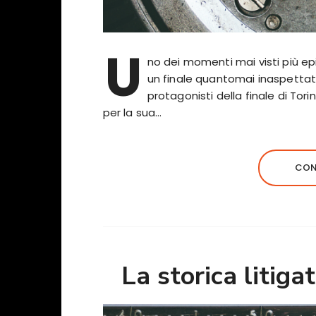
U
no dei momenti mai visti più epi
un finale quantomai inaspettato
protagonisti della finale di Tor
per la sua…
CON
La storica litig