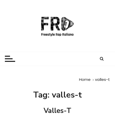
S
a
l
t
a
a
l
c
Freestyle Rap Italiano
Il sito principale sulla disciplina
o
n
t
e
Home
valles-t
n
u
Tag:
valles-t
t
o
Valles-T