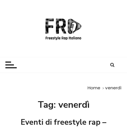
S
a
l
t
a
a
l
c
Freestyle Rap Italiano
Il sito principale sulla disciplina
o
n
t
e
Home
venerdì
n
u
Tag:
venerdì
t
o
Eventi di freestyle rap –