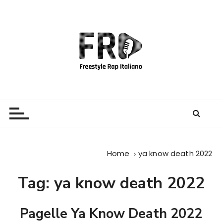
S
a
l
t
a
a
l
c
Freestyle Rap Italiano
Il sito principale sulla disciplina
o
n
t
e
Home
ya know death 2022
n
u
Tag:
ya know death 2022
t
o
Pagelle Ya Know Death 2022