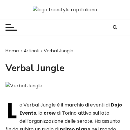
S
a
Freestyle Rap Italiano
Il sito principale sulla disciplina
l
t
a
a
l
Home
Articoli
Verbal Jungle
c
o
Verbal Jungle
n
t
e
n
u
L
t
a Verbal Jungle è il marchio di eventi di
Dojo
o
Events
, la
crew
di Torino attiva sul lato
dell’organizzazione delle serate. Ha assunto
fin da subito un ruolo di
primo piano
nel mondo