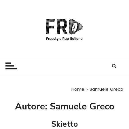
S
a
l
t
a
a
l
c
Freestyle Rap Italiano
Il sito principale sulla disciplina
o
n
t
e
Home
Samuele Greco
n
u
Autore:
Samuele Greco
t
o
Skietto