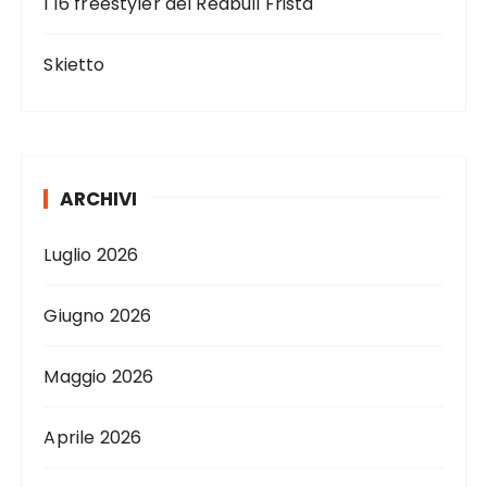
I 16 freestyler del Redbull Frista
o
l
Skietto
i
ARCHIVI
Luglio 2026
Giugno 2026
Maggio 2026
Aprile 2026