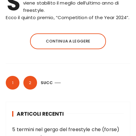
S
viene stabilito il meglio dell’ultimo anno di
freestyle.
Ecco il quinto premio, “Competition of the Year 2024”.
CONTINUA A LEGGERE
P
1
2
SUCC
a
g
i
ARTICOLI RECENTI
n
a
5 termini nel gergo del freestyle che (forse)
z