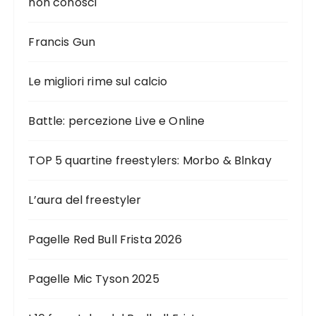
non conosci
i
o
Francis Gun
n
e
Le migliori rime sul calcio
d
Battle: percezione Live e Online
e
g
TOP 5 quartine freestylers: Morbo & Blnkay
l
i
L’aura del freestyler
a
r
Pagelle Red Bull Frista 2026
t
i
Pagelle Mic Tyson 2025
c