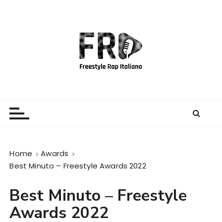
S
a
l
t
a
a
l
c
Freestyle Rap Italiano
Il sito principale sulla disciplina
o
n
t
e
Home
Awards
n
Best Minuto – Freestyle Awards 2022
u
t
Best Minuto – Freestyle
o
Awards 2022