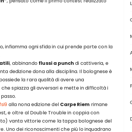
ch”
, pensato come il primo contest realizzato
, infiamma ogni sfida in cui prende parte con la
.
atili
, abbinando
flussi a punch
di cattiveria, e
ta dedizione dona alla disciplina. Il bolognese è
 possiede la rara qualità di avere una
, che spiazza gli avversari e mette in difficoltà i
 passo.
fsi9
alla nona edizione del
Carpe Riem
rimane
test, e oltre al Double Trouble in coppia con
ito) vanta vittorie come la tappa bolognese del
re. Uno dei riconoscimenti che più lo inquadrano