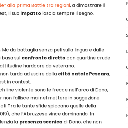
e” alla prima Battle tra regioni
, a dimostrare il
, il suo i
mpatto
lascia sempre il segno.
n Mc da battaglia senza peli sulla lingua e dalle
si basa sul
confronto diretto
con quartine crude
’attitudine hardcore da veterano.
non tarda ad uscire dalla
città natale Pescara
,
est in contest.
h line violente sono le frecce nell’arco di Dono,
ker non fallisce mai nel mettere in soggezione
oli. Tra le tante sfide spiccano quelle della
019), che l’Abruzzese vince dominando. In
denzia la
presenza scenica
di Dono, che non