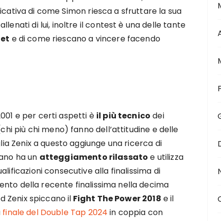
icativa di come Simon riesca a sfruttare la sua
lenati di lui, inoltre il contest è una delle tante
net
e di come riescano a vincere facendo
001 e per certi aspetti è
il più tecnico
dei
(chi più chi meno) fanno dell’attitudine e delle
glia Zenix a questo aggiunge una ricerca di
mano ha un
atteggiamento rilassato
e utilizza
lificazioni consecutive alla finalissima di
ento della recente finalissima nella decima
e d Zenix spiccano il
Fight The Power 2018
e il
a
finale del Double Tap 2024
in coppia con