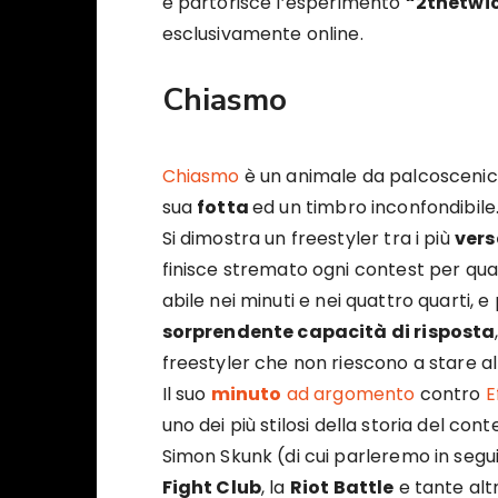
e partorisce l’esperimento
“2thetwi
esclusivamente online.
Chiasmo
Chiasmo
è un animale da palcoscenico
sua
fotta
ed un timbro inconfondibile
Si dimostra un freestyler tra i più
vers
finisce stremato ogni contest per quan
abile nei minuti e nei quattro quarti, e
sorprendente capacità di risposta
freestyler che non riescono a stare al
Il suo
minuto
ad argomento
contro
E
uno dei più stilosi della storia del con
Simon Skunk (di cui parleremo in segu
Fight Club
, la
Riot Battle
e tante alt