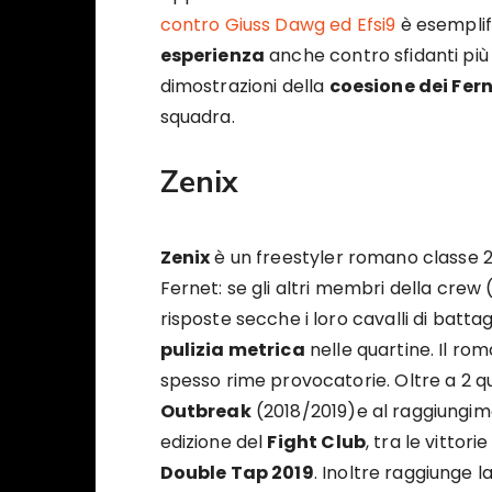
contro Giuss Dawg ed Efsi9
è esemplif
esperienza
anche contro sfidanti più al
dimostrazioni della
coesione dei Fer
squadra.
Zenix
Zenix
è un freestyler romano classe 2
Fernet: se gli altri membri della crew 
risposte secche i loro cavalli di batta
pulizia metrica
nelle quartine. Il ro
spesso rime provocatorie. Oltre a 2 qua
Outbreak
(2018/2019)e al raggiungim
edizione del
Fight Club
, tra le vittori
Double Tap 2019
. Inoltre raggiunge l