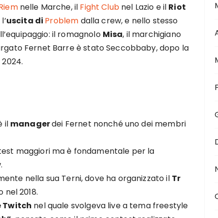
Riem
nelle Marche, il
Fight Club
nel Lazio e il
Riot
l’
uscita di
Problem
dalla crew, e nello stesso
l’equipaggio: il romagnolo
Misa
, il marchigiano
argato Fernet Barre è stato Seccobbaby, dopo la
l 2024.
 il
manager
dei Fernet nonché uno dei membri
test maggiori ma è fondamentale per la
.
ente nella sua Terni, dove ha organizzato il
Tr
o nel 2018.
 Twitch
nel quale svolgeva live a tema freestyle