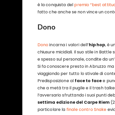
è la conquista del
premio “best attitud
fatto che anche se non vince un contest
Dono
Dono
incarna i valori dell’
hip hop
, è u
chiusure micidiali. Il suo stile in Battle 
e spesso sul personale, condite da un
Si fa conoscere presto in Abruzzo ma 
viaggiando per tutto lo stivale di cont
Predisposizione al
face to face
e punc
che a metà tra il pugile e il trash tal
l’avversario sfruttando i suoi punti deb
settima edizione del Carpe Riem
(2
particolare la
finale contro Snake
evi