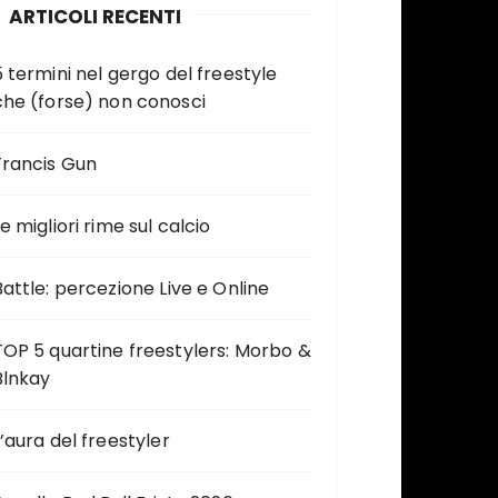
ARTICOLI RECENTI
5 termini nel gergo del freestyle
che (forse) non conosci
Francis Gun
e migliori rime sul calcio
Battle: percezione Live e Online
TOP 5 quartine freestylers: Morbo &
Blnkay
L’aura del freestyler