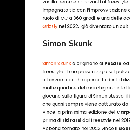
vacilla nemmeno davanti ai freestyler 
Impegnato sia con l’improvvisazione 
ruolo di MC a 360 gradi, e una delle occ
Grizzly
nel 2022, già diventato un cult
Simon Skunk
Simon Skunk
è originario di
Pesaro
ed 
freestyle. Il suo personaggio sul palc
all’avversario che spesso lo destabiliz
molte quartine del marchigiano infat
giocano sulla figura di Simon stesso, il
che quasi sempre viene catturato dal s
Vince la primissima edizione del
Carp
prima di
ritirarsi
dal freestyle nel 2019
Appena tornato nel 2022 vince il
doub