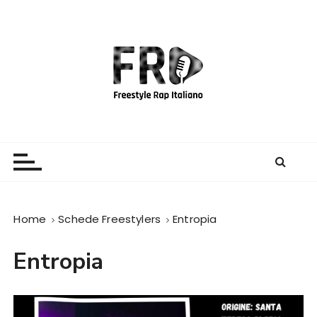
S
a
l
t
a
a
l
c
Freestyle Rap Italiano
Il sito principale sulla disciplina
o
n
t
e
Home
Schede Freestylers
Entropia
n
u
Entropia
t
o