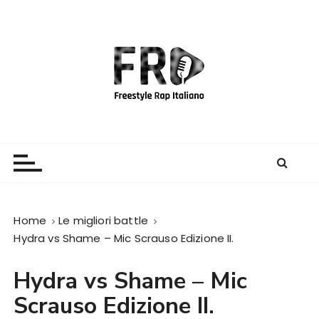
S
a
l
t
a
a
l
c
Freestyle Rap Italiano
Il sito principale sulla disciplina
o
n
t
e
Home
Le migliori battle
n
Hydra vs Shame – Mic Scrauso Edizione II.
u
t
Hydra vs Shame – Mic
o
Scrauso Edizione II.