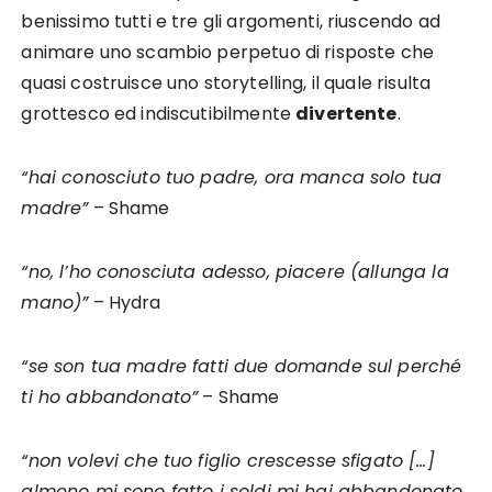
benissimo tutti e tre gli argomenti, riuscendo ad
animare uno scambio perpetuo di risposte che
quasi costruisce uno storytelling, il quale risulta
grottesco ed indiscutibilmente
divertente
.
“hai conosciuto tuo padre, ora manca solo tua
madre”
– Shame
“no, l’ho conosciuta adesso, piacere (allunga la
mano)”
– Hydra
“se son tua madre fatti due domande sul perché
ti ho abbandonato”
– Shame
“non volevi che tuo figlio crescesse sfigato […]
almeno mi sono fatto i soldi mi hai abbandonato