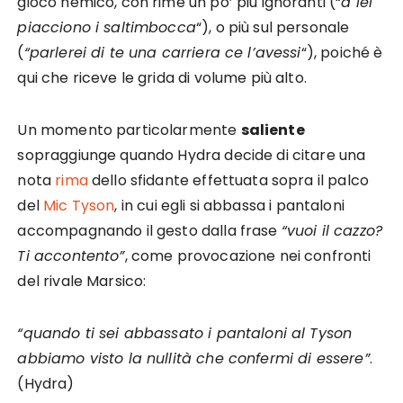
gioco nemico, con rime un po’ più ignoranti (“
a lei
piacciono i saltimbocca
“), o più sul personale
(
“parlerei di te una carriera ce l’avessi
“), poiché è
qui che riceve le grida di volume più alto.
Un momento particolarmente
saliente
sopraggiunge quando Hydra decide di citare una
nota
rima
dello sfidante effettuata sopra il palco
del
Mic Tyson
, in cui egli si abbassa i pantaloni
accompagnando il gesto dalla frase
“vuoi il cazzo?
Ti accontento”
, come provocazione nei confronti
del rivale Marsico:
“quando ti sei abbassato i pantaloni al Tyson
abbiamo visto la nullità che confermi di essere”
.
(Hydra)