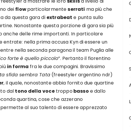
 freestyler a mostrare le loro
skills
a livello di
ano dei
flow
particolarmente
serrati
ma più che
a da questa gara di
extrabeat
e punta sullo
rtine. Nonostante questa porzione di gara sia più
 anche delle rime importanti. In particolare
 entrate: nella prima accusa Kyn di essere un
mentre nella seconda paragona il team Puglia alle
ico forte è quello piccolo
”. Pertanto il fiorentino
 più
in forma
fra le due compagini. Bravissimo
ta sfida sembra Tata
(freestyler argentino ndr)
er
, il quale, nonostante abbia fornito due quartine
ito dal
tono della
voce
troppo
basso
e dallo
econda quartina, cose che azzerano
permette al suo talento di essere apprezzato