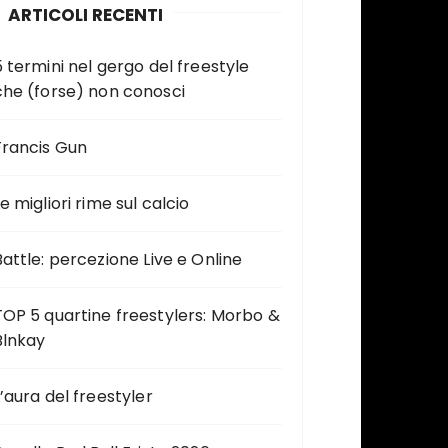
ARTICOLI RECENTI
5 termini nel gergo del freestyle
che (forse) non conosci
Francis Gun
e migliori rime sul calcio
Battle: percezione Live e Online
TOP 5 quartine freestylers: Morbo &
Blnkay
L’aura del freestyler