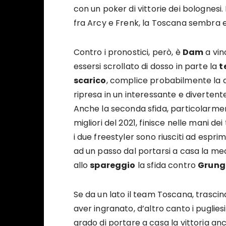
con un poker di vittorie dei bolognesi.
fra Arcy e Frenk, la Toscana sembra 
Contro i pronostici, però, è
Dam
a vin
essersi scrollato di dosso in parte la
t
scarico
, complice probabilmente la de
ripresa in un interessante e diverten
Anche la seconda sfida, particolarm
migliori del 2021, finisce nelle mani dei
i due freestyler sono riusciti ad esprim
ad un passo dal portarsi a casa la me
allo
spareggio
la sfida contro
Grung
Se da un lato il team Toscana, trasci
aver ingranato, d’altro canto i puglies
grado di portare a casa la vittoria anch