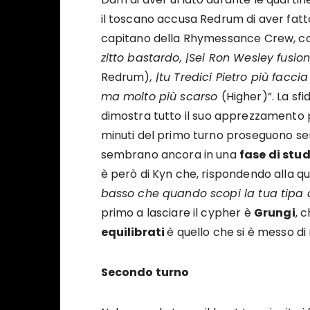
il toscano accusa Redrum di aver fatt
capitano della Rhymessance Crew, c
zitto bastardo, |Sei Ron Wesley fusi
Redrum)
, |tu Tredici Pietro più facci
ma molto più scarso
(Higher)”. La sfi
dimostra tutto il suo apprezzamento p
minuti del primo turno proseguono senza
sembrano ancora in una
fase di stu
è però di Kyn che, rispondendo alla qu
basso che quando scopi la tua tipa a
primo a lasciare il cypher è
Grungi
, 
equilibrati
è quello che si è messo d
Secondo turno