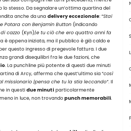
o lo stesso. Da segnalare un’ottima quartina del
ondita anche da una
delivery eccezionale
: “
Stai
one Potara con Benjamin Button
(indicando
a di cazzo
(Kyn)
|e tu ciò che ero quattro anni fa
da è appena iniziata, ma il pubblico è già caldo e
er questo ingresso di pregevole fattura. I due
 grandi disequilibri fra le due fazioni, che
dio
. La punchline più potente di questi due minuti
artina di Arcy, afferma che quest’ultimo sia “
così
l missionario |pensa che tu la stia leccando
”. Il
che in questi
due minuti
particolarmente
i meno in luce, non trovando
punch memorabili
.