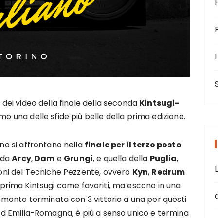
I
 dei video della finale della seconda
Kintsugi-
amo una delle sfide più belle della prima edizione.
ino si affrontano nella
finale per il terzo posto
 da
Arcy
,
Dam
e
Grungi
, e quella della
Puglia
,
zioni del Tecniche Pezzente, ovvero
Kyn
,
Redrum
la prima Kintsugi come favoriti, ma escono in una
emonte terminata con 3 vittorie a una per questi
a ed Emilia-Romagna, è più a senso unico e termina