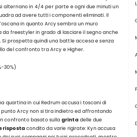
si alternano in 4/4 per parte e ogni due minuti un
adra ad avere tutti i componenti eliminati. Il
a Toscana in quanto Arcy sembra un muro
 da freestyler in grado di lasciare il segno anche
i. Si prospetta quindi una battle accesa e senza
ello del confronto tra Arcy e Higher.
0%-30%)
ma quartina in cui Redrum accusa i toscani di
o punto Arcy non si tira indietro ed affrontando
un confronto basato sulla
grinta
delle due
e risposta
condito da varie rigirate: Kyn accusa
e dei suoi compagni nei turni precedenti, mentre