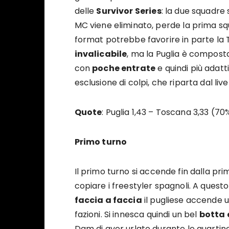
delle
Survivor Series
: la due squadre 
MC viene eliminato, perde la prima squ
format potrebbe favorire in parte l
invalicabile
, ma la Puglia è composta
con
poche entrate
e quindi più adatt
esclusione di colpi, che riparta dal liv
Quote
: Puglia 1,43 – Toscana 3,33 (7
Primo turno
Il primo turno si accende fin dalla pri
copiare i freestyler spagnoli. A quest
faccia a faccia
il pugliese accende 
fazioni. Si innesca quindi un bel
botta 
Dam di aver urlato durante le quartin