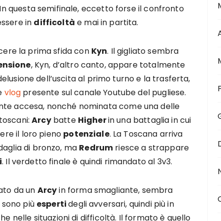
 In questa semifinale, eccetto forse il confronto
essere in
difficoltà
e mai in partita.
cere la prima sfida con
Kyn
. Il gigliato sembra
ensione
, Kyn, d’altro canto, appare totalmente
lusione dell’uscita al primo turno e la trasferta,
te
vlog
presente sul canale Youtube del pugliese.
ente accesa, nonché nominata come una delle
 toscani:
Arcy
batte
Higher
in una battaglia in cui
ere il loro pieno
potenziale
. La Toscana arriva
daglia di bronzo, ma
Redrum
riesce a strappare
i
. Il verdetto finale è quindi rimandato al 3v3.
nato da un
Arcy
in forma smagliante, sembra
i sono più
esperti
degli avversari, quindi più in
e nelle situazioni di difficoltà. Il formato è quello