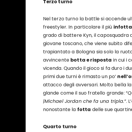
Terzo turno
Nel terzo turno la battle si accende ult
freestyler. In particolare il più
infott
grado di battere Kyn, il caposquadra d
giovane toscano, che viene subito dife
trapiantato a Bologna sia solo la ruota
avvincente
botta e risposta
in cui i 
vicenda. Quando il gioco si fa duro i du
primi due turni è rimasto un po’
nell’
attacco degli avversari. Molto bella la 
glande come il suo fratello grande: “
Q
|Michael Jordan che fa una tripla.
”. 
nonostante la
fotta
delle sue quartine
Quarto turno