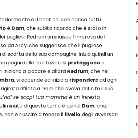
eriormente e il beat coi cori carica tutti i
ato
è
Dam
, che subito ricorda che è stato in
ei pugliesi. Redrum sminuisce l’impresa del
so da Arcy, che suggerisce che il pugliese
 di scorta della sua compagine. Inizia quindi un
compagni delle due fazioni si
proteggono
a
ri iniziano a giocare e allora
Redrum
, che nei
ombra
, si accende ed inizia a
rispondere
ad ogni
rigirata rifilata a Dam che aveva definito il suo
uindi se scopi tua mamma è un incesto,
L’eliminato di questo turno è quindi
Dam
, che,
, non è riuscito a tenere il
livello
degli avversari.