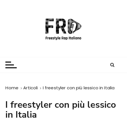
S
a
l
t
a
a
l
c
Freestyle Rap Italiano
Il sito principale sulla disciplina
o
n
t
e
Home
Articoli
I freestyler con più lessico in Italia
n
u
I freestyler con più lessico
t
o
in Italia