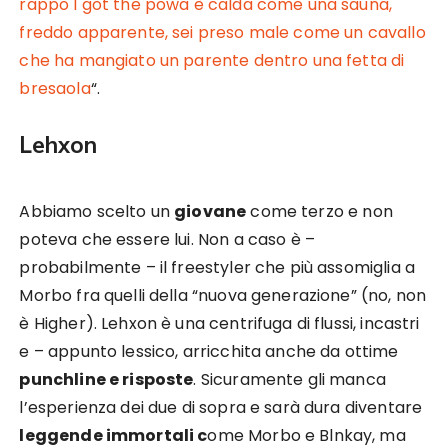
rappo I got the powa è calda come una sauna,
freddo apparente, sei preso male come un cavallo
che ha mangiato un parente dentro una fetta di
bresaola
“.
Lehxon
Abbiamo scelto un
giovane
come terzo e non
poteva che essere lui. Non a caso è –
probabilmente – il freestyler che più assomiglia a
Morbo fra quelli della “nuova generazione” (no, non
è Higher). Lehxon è una centrifuga di flussi, incastri
e – appunto lessico, arricchita anche da ottime
punchline e risposte
. Sicuramente gli manca
l’esperienza dei due di sopra e sarà dura diventare
leggende immortali c
ome Morbo e Blnkay, ma