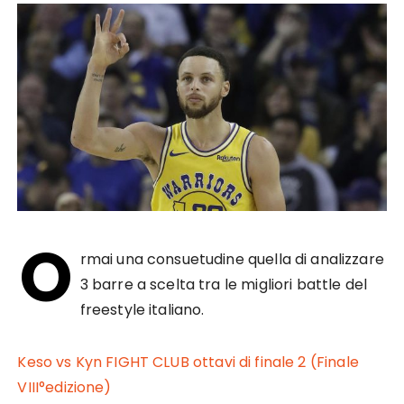
O
rmai una consuetudine quella di analizzare
3 barre a scelta tra le migliori battle del
freestyle italiano.
Keso vs Kyn FIGHT CLUB ottavi di finale 2 (Finale
VIII°edizione)