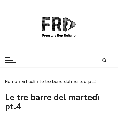
S
a
l
t
a
a
l
c
Freestyle Rap Italiano
Il sito principale sulla disciplina
o
n
t
e
Home
Articoli
Le tre barre del martedì pt.4
n
u
Le tre barre del martedì
t
o
pt.4