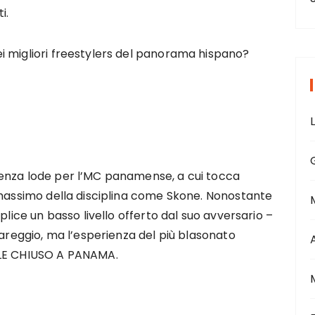
i.
i migliori freestylers del panorama hispano?
enza lode per l’MC panamense, a cui tocca
 massimo della disciplina come Skone. Nonostante
plice un basso livello offerto dal suo avversario –
pareggio, ma l’esperienza del più blasonato
ALE CHIUSO A PANAMA.