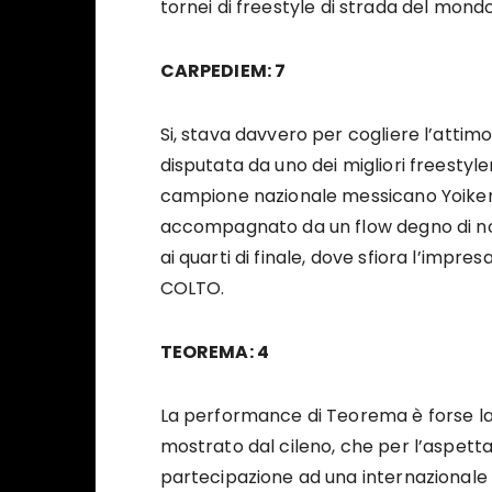
tornei di freestyle di strada del mo
CARPEDIEM: 7
Si, stava davvero per cogliere l’attim
disputata da uno dei migliori freestyl
campione nazionale messicano Yoiker, s
accompagnato da un flow degno di not
ai quarti di finale, dove sfiora l’impr
COLTO.
TEOREMA: 4
La performance di Teorema è forse la p
mostrato dal cileno, che per l’aspetta
partecipazione ad una internazionale d