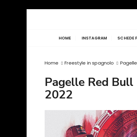
S
a
Freestyle Ra
Il sito principale sulla disciplina
l
t
HOME
INSTAGRAM
SCHEDE 
a
a
l
Home
Freestyle in spagnolo
Pagelle
c
o
Pagelle Red Bull 
n
t
2022
e
n
u
t
o