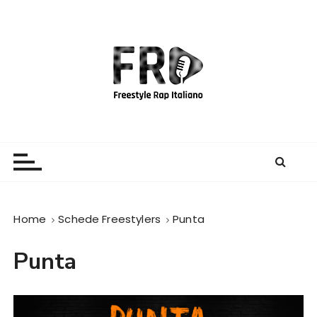
S
a
l
t
a
a
l
c
Freestyle Rap Italiano
Il sito principale sulla disciplina
o
n
t
e
Home
Schede Freestylers
Punta
n
u
Punta
t
o