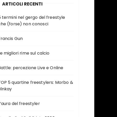
ARTICOLI RECENTI
5 termini nel gergo del freestyle
che (forse) non conosci
Francis Gun
e migliori rime sul calcio
Battle: percezione Live e Online
TOP 5 quartine freestylers: Morbo &
Blnkay
L’aura del freestyler