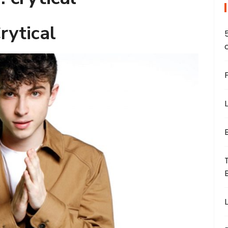
rytical
L