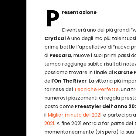
P
resentazione
Diventerà uno dei più grandi “wh
Crytical
è uno degli mc più talentuosi
prime battle l’appellativo di “nuova 
di
Pescara
, muove i suoi primi passi
tempo raggiunge subito risultati notev
possiamo trovare in finale al
Karate F
dell’
On The River
. La vittoria più im
torinese del
Tecniche Perfette
, una t
numerosi piazzamenti ci regala presta
posto come
Freestyler dell’anno 20
il
Miglior minuto del 2021
e partecipa 
2021
. A fine 2021 entra a far parte de
momentaneamente (si spera) la sua pa