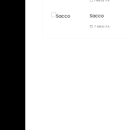
1 MESE FA
Sacco
7 MESI FA