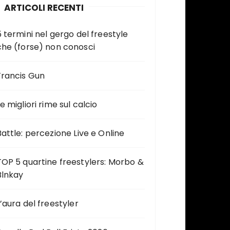
ARTICOLI RECENTI
5 termini nel gergo del freestyle
che (forse) non conosci
Francis Gun
e migliori rime sul calcio
Battle: percezione Live e Online
TOP 5 quartine freestylers: Morbo &
Blnkay
L’aura del freestyler