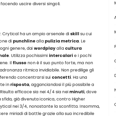
facendo uscire diversi singoli.
r
. Crytical ha un ampio arsenale di
skill
su cui
ione di
punchline
alla
pulizia metrica
. Le
 ogni genere, dai
wordplay
alla
cultura
onale
. Utilizza pochissimi
intercalari
e i pochi
ene. Il
flusso
non è il suo punto forte, ma non
ronanza ritmica invidiabile. Non predilige gli
ferendo concentrarsi sui
concetti
. Ha una
te in
risposta
, agganciandosi il più possibile a
Risulta efficace sia nei 4/4 sia nei
minuti
, dove
 sfida, già divenuta iconica, contro Higher
ytical nei 3/4, nonostante la sconfitta. Insomma,
e miriadi di battle grazie alla sua incredibile