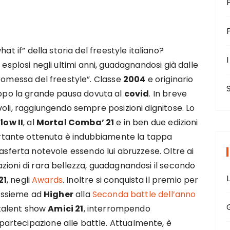
at if” della storia del freestyle italiano?
I
 esplosi negli ultimi anni, guadagnandosi già dalle
promessa del freestyle”. Classe
2004
e originario
 dopo la grande pausa dovuta al
covid
. In breve
oli, raggiungendo sempre posizioni dignitose. Lo
low II
, al
Mortal Comba’ 21
e in ben due edizioni
portante ottenuta è indubbiamente la tappa
rasferta notevole essendo lui abruzzese. Oltre ai
zioni di rara bellezza, guadagnandosi il secondo
21
, negli
Awards
. Inoltre si conquista il premio per
assieme ad
Higher
alla
Seconda battle dell’anno
l talent show
Amici 21
, interrompendo
rtecipazione alle battle. Attualmente, è