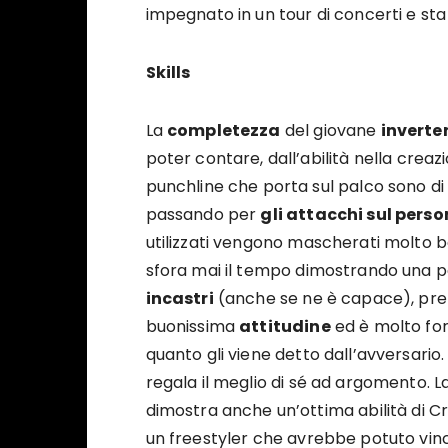
impegnato in un tour di concerti e sta 
Skills
La
completezza
del giovane
inverte
poter contare, dall’abilità nella creaz
punchline che porta sul palco sono di
passando per
gli attacchi sul pers
utilizzati vengono mascherati molto b
sfora mai il tempo dimostrando una pad
incastri
(anche se ne è capace), pre
buonissima
attitudine
ed è molto for
quanto gli viene detto dall’avversario. 
regala il meglio di sé ad argomento. La
dimostra anche un’ottima abilità di Cr
un freestyler che avrebbe potuto vincer