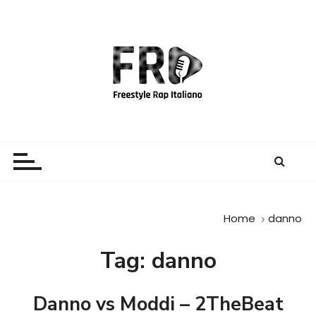
S
a
l
t
a
a
l
c
Freestyle Rap Italiano
Il sito principale sulla disciplina
o
n
t
e
Home
danno
n
u
Tag:
danno
t
o
Danno vs Moddi – 2TheBeat