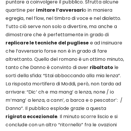
puntare a coinvolgere il pubblico. Sfrutta alcune
quartine per
imitare l’avversari
o in maniera
egregia, nel flow, nel timbro di voce e nel dialetto.
Tutto ciò serve non solo a divertire, ma anche a
dimostrare che è perfettamente in grado di
replicare le tecniche del pugliese
e ad insinuare
che l’avversario forse non è in grado di fare
altrettanto. Quello del romano è un ottimo minuto,
tanto che Danno è convinto di aver
ribaltato
le
sorti della sfida: “Stai abboccando alla mia lenza”.
La risposta mortifera di Moddi, però, non tarda ad
arrivare: “Dic’ ch e ma mang’ a lenza, none / io
m’mang’ a lenza, a cann’, a barca e o pescator’: /
Danno”. Il pubblico esplode grazie a questa
rigirata eccezionale
. Il minuto scorre liscio e si
conclude con un altro “ritornello” fra le ovazioni