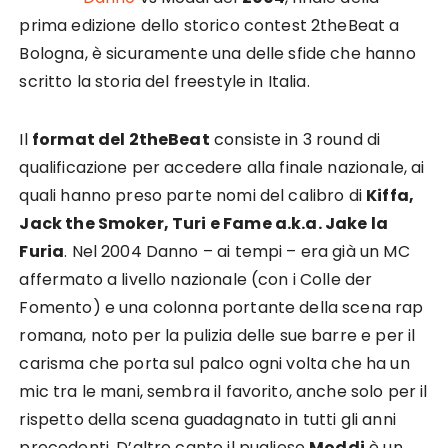
prima edizione dello storico contest 2theBeat a
Bologna, è sicuramente una delle sfide che hanno
scritto la storia del freestyle in Italia.
Il
format del 2theBeat
consiste in 3 round di
qualificazione per accedere alla finale nazionale, ai
quali hanno preso parte nomi del calibro di
Kiffa,
Jack the Smoker, Turi e Fame a.k.a. Jake la
Furia
. Nel 2004 Danno – ai tempi – era già un MC
affermato a livello nazionale (con i Colle der
Fomento) e una colonna portante della scena rap
romana, noto per la pulizia delle sue barre e per il
carisma che porta sul palco ogni volta che ha un
mic tra le mani, sembra il favorito, anche solo per il
rispetto della scena guadagnato in tutti gli anni
precedenti. D’altro canto il pugliese
Moddi
è un