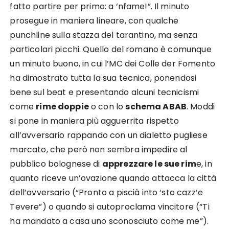
fatto partire per primo: a ‘nfame!”. Il minuto
prosegue in maniera lineare, con qualche
punchline sulla stazza del tarantino, ma senza
particolari picchi. Quello del romano è comunque
un minuto buono, in cui l’MC dei Colle der Fomento
ha dimostrato tutta la sua tecnica, ponendosi
bene sul beat e presentando alcuni tecnicismi
come
rime doppie
o con lo
schema ABAB
. Moddi
si pone in maniera più agguerrita rispetto
all’avversario rappando con un dialetto pugliese
marcato, che però non sembra impedire al
pubblico bolognese di
apprezzare le sue rim
e, in
quanto riceve un’ovazione quando attacca la città
dell’avversario (“Pronto a piscià into ‘sto cazz’e
Tevere”) o quando si autoproclama vincitore (“Ti
ha mandato a casa uno sconosciuto come me”).