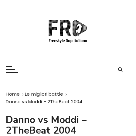
S
a
l
t
a
a
l
c
Freestyle Rap Italiano
Il sito principale sulla disciplina
o
n
t
e
Home
Le migliori battle
n
Danno vs Moddi – 2TheBeat 2004
u
t
Danno vs Moddi –
o
2TheBeat 2004